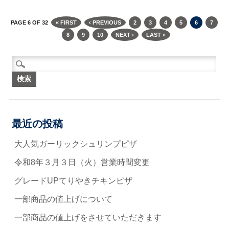
PAGE 6 OF 32
« FIRST
‹ PREVIOUS
2
3
4
5
6
7
8
9
10
NEXT ›
LAST »
検索:
最近の投稿
大人気ガーリックシュリンプピザ
令和8年３月３日（火）営業時間変更
グレードUPてりやきチキンピザ
一部商品の値上げについて
一部商品の値上げをさせていただきます