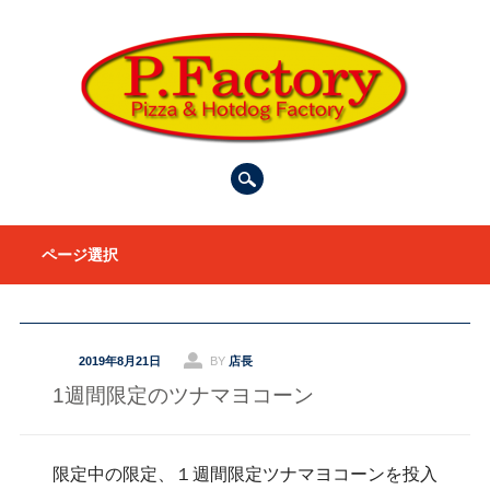
Main menu
Skip to content
ページ選択
2019年8月21日
BY
店長
1週間限定のツナマヨコーン
限定中の限定、１週間限定ツナマヨコーンを投入