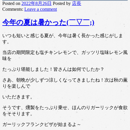
Posted on
2022年8月26日
Posted
by
店長
Comments:
Leave
a comment
今年の夏は暑かった(￣▽￣;)
いつも短いと感じる夏が、今年は暑く長かった感じがしま
す。
当店の期間限定も塩チキンレモンで、ガッツリ塩味レモン風
味を
たっぷり堪能しました！皆さんは如何でしたか？
さあ、朝晩が少しずつ涼しくなってきましたね！次は秋の薫
りを楽しんで
いただきます。
そうです、燻製をたっぷり乗せ、ほんのりガーリックが食欲
をそそります。
ガーリックフランクピザが始まるよ～