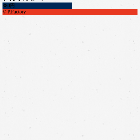
380円
© P.Factory