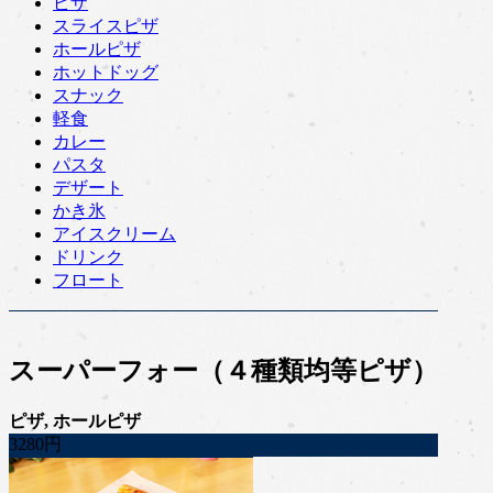
ピザ
スライスピザ
ホールピザ
ホットドッグ
スナック
軽食
カレー
パスタ
デザート
かき氷
アイスクリーム
ドリンク
フロート
スーパーフォー（４種類均等ピザ）
ピザ, ホールピザ
3280円