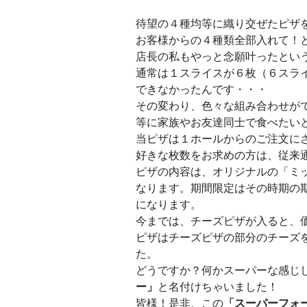
待望の４種均等に織り交ぜたピザ
お客様からの４種類全部入れて！
店長の私もやっと念願叶ったとい
通常は１スライスが６枚（６スラ
できなかったんです・・・
その変わり、色々な組み合わせが
等に家族やお友達同士で食べたい
当ピザは１ホールからのご注文に
好きな枚数をお求めの方は、従来
ピザの内容は、オリジナルの「ミ
なります。期間限定はその時期の
になります。
今までは、チーズピザが入ると、
ピザはチーズピザの部分のチーズ
た。
どうですか？何かスーパーな感じ
ー」
と名付けちゃいました！
皆様！是非、この
「スーパーフォ