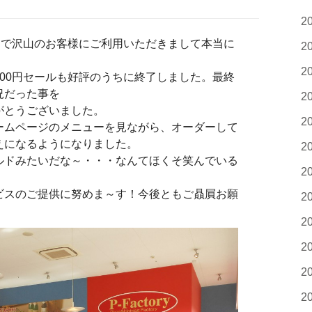
2
まで沢山のお客様にご利用いただきまして本当に
2
2
00円セールも好評のうちに終了しました。最終
況だった事を
2
がとうございました。
2
ームページのメニューを見ながら、オーダーして
えになるようになりました。
2
ルドみたいだな～・・・なんてほくそ笑んでいる
2
ビスのご提供に努めま～す！今後ともご贔屓お願
2
2
2
2
2