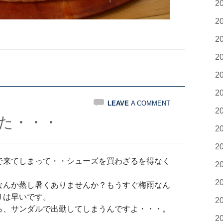
2
2
2
2
2
2
LEAVE
A COMMENT
2
た・・・
2
2
で来てしまって・・シューズを買わざるを得なく
2
2
なんか蒸し暑くありませんか？もうすぐ梅雨なん
りは早いです。
2
ら、サンダルで出勤してしまうんですよ・・・。
2
。