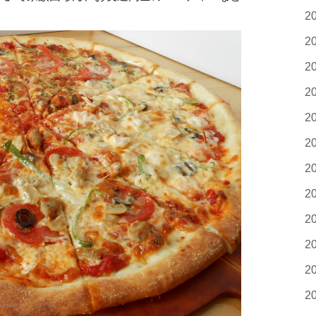
！
2
2
2
2
2
2
2
2
2
2
2
2