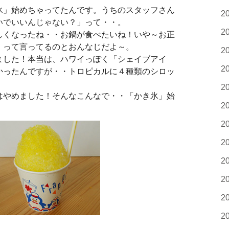
氷」始めちゃってたんです。うちのスタッフさん
2
いでいいんじゃない？」って・・。
2
しくなったね・・お鍋が食べたいね！いや～お正
」って言ってるのとおんなじだよ～。
2
ました！本当は、ハワイっぽく「シェイブアイ
2
かったんですが・・トロピカルに４種類のシロッ
2
はやめました！そんなこんなで・・「かき氷」始
2
2
2
2
2
2
2