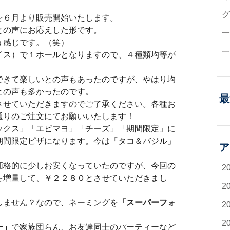
グ
を６月より販売開始いたします。
との声にお応えした形です。
う感じです。（笑）
イス）で１ホールとなりますので、４種類均等が
できて楽しいとの声もあったのですが、やはり均
との声も多かったのです。
最
させていただきますのでご了承ください。各種お
通りのご注文にてお願いいたします！
ックス」「エビマヨ」「チーズ」「期間限定」に
期間限定ピザになります。今は「タコ＆バジル」
ア
価格的に少しお安くなっていたのですが、今回の
2
を増量して、￥２２８０とさせていただきまし
2
しません？なので、ネーミングを
「スーパーフォ
2
2
ー」
で家族団らん、お友達同士のパーティーなど