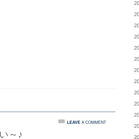
2
2
2
2
2
2
2
2
2
2
2
LEAVE
A COMMENT
2
い～♪
2