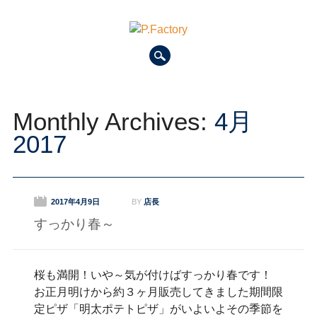
Main menu
Skip to content
Monthly Archives:
4月
2017
2017年4月9日
BY
店長
すっかり春～
桜も満開！いや～気が付けばすっかり春です！
お正月明けから約３ヶ月販売してきました期間限
定ピザ「明太ポテトピザ」がいよいよその季節を