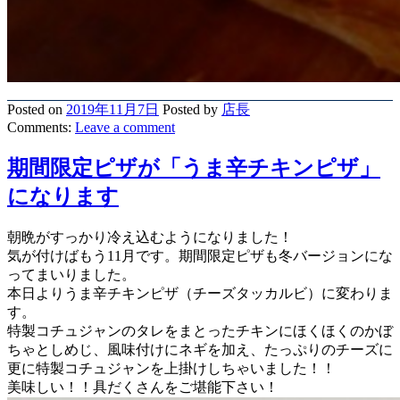
Posted on
2019年11月7日
Posted
by
店長
Comments:
Leave
a comment
期間限定ピザが「うま辛チキンピザ」
になります
朝晩がすっかり冷え込むようになりました！
気が付けばもう11月です。期間限定ピザも冬バージョンにな
ってまいりました。
本日よりうま辛チキンピザ（チーズタッカルビ）に変わりま
す。
特製コチュジャンのタレをまとったチキンにほくほくのかぼ
ちゃとしめじ、風味付けにネギを加え、たっぷりのチーズに
更に特製コチュジャンを上掛けしちゃいました！！
美味しい！！具だくさんをご堪能下さい！