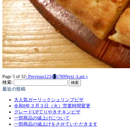
Page 5 of 32
‹ Previous
1
2
3
4
5
6
7
8
9
Next ›
Last »
検索:
最近の投稿
大人気ガーリックシュリンプピザ
令和8年３月３日（火）営業時間変更
グレードUPてりやきチキンピザ
一部商品の値上げについて
一部商品の値上げをさせていただきます