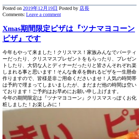
Posted on
2019年12月19日
Posted
by
店長
Comments:
Leave
a comment
Xmas期間限定ピザは『ツナマヨコーン
ピザ』です
今年もやって来ました！クリスマス！家族みんなでパーティ
ーだったり、クリスマスプレゼントをもらったり、プレゼン
トしたり、大切な人とディナーだったりと皆さんそれぞれ楽
しまれる事と思います！そんな食卓を飾れるピザを一生懸命
作りますので、皆様是非ご用命くださいませ！人気の時間帯
は予約で埋まってしまいましたが、まだまだ他の時間は空い
ております！ご予約はお早めにお願い申し上げます。
今年の期間限定は『ツナマヨコーン』クリスマスっぽくお化
粧しました！お楽しみに！