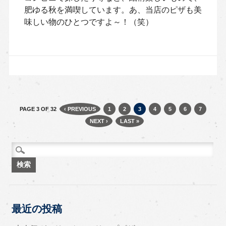
肥ゆる秋を満喫しています。あ、当店のピザも美
味しい物のひとつですよ～！（笑）
PAGE 3 OF 32
‹ PREVIOUS
1
2
3
4
5
6
7
NEXT ›
LAST »
検索:
最近の投稿