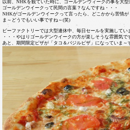
以前、NHKを観ていた時に、ゴールデンウィークの事を大型
ゴールデンウイークって民間の言葉？なんですね・・・
NHKがゴールデンウイークって言ったら、どこかから苦情が
ま～どうでもいい事ですね～(笑)
ピーファクトリーでは大型連休中、毎日セールを実施していま
・・・やはりゴールデンウイークの方が楽しそうな雰囲気です
あと、期間限定ピザが「タコ＆バジルピザ」になっていま～