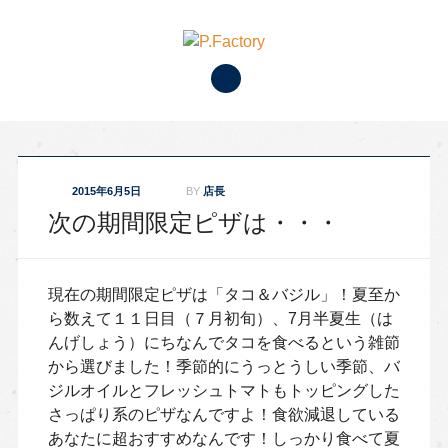
Main menu
Skip to content
2015年6月5日
BY
店長
次の期間限定ピザは・・・
現在の期間限定ピザは「タコ＆バジル」！夏至か
ら数えて１１日目（７月初旬）、7月半夏生（は
んげしょう）にちなんでタコを食べるという雑節
から選びました！季節的にうっとうしい季節、バ
ジルオイルとフレッシュトマトもトッピングした
さっぱり系のピザなんですよ！食欲減退している
あなたに超おすすめなんです！しっかり食べて夏