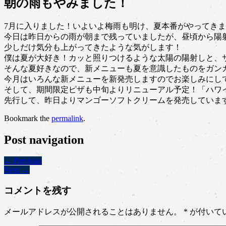
朝の雨もやみました！
7月に入りました！いよいよ梅雨も明け、夏本番がやってき
今日は昨日からの雨が朝まで残っていましたが、昼頃から陽
少しだけ気分も上がってきたような気がします！
僕は夏が大好き！カッと照りつけるような太陽の陽射しと、
そんな夏好きなので、新メニューも夏を意識したものをガン
今月はいろんな新メニューを新発売しますのでお楽しみにし
そして、期間限定ピザも中旬よりリニューアル予定！「ハワ
先行して、昨日よりマンゴーソフトクリームを発売していま
Bookmark the
permalink
.
Post navigation
← Previous
Next →
コメントを残す
メールアドレスが公開されることはありません。
*
が付いて