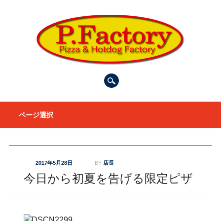
Main menu
Skip to content
ページ選択
2017年5月28日
BY
店長
今日から初夏を告げる限定ピザ