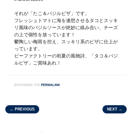
それが「たこ＆バジルピザ」です。
フレッシュトマトに海を連想させるタコとスッキ
リ風味のバジルソースが絶妙に絡み合い、チーズ
の上で個性を放っています！
鬱陶しい梅雨を控え、スッキリ系のピザに仕上が
っています。
ピーファクトリーの初夏の風物詩、「タコ＆バジ
ルピザ」ご賞味あれ！
BOOKMARK THE
PERMALINK
.
Post navigation
← PREVIOUS
NEXT →