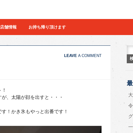
店舗情報
お持ち帰り頂けます
検
LEAVE
A COMMENT
最
～！
すが、太陽が顔を出すと・・・
令
です！かき氷もやっと出番です！
グ