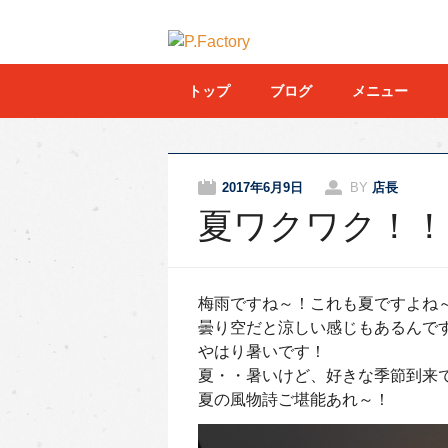
Main menu
Skip to content
トップ
ブログ
メニュー
2017年6月9日
BY
店長
夏ワクワク！！
梅雨ですね～！これも夏ですよね
曇り空だと涼しい感じもあるんで
やはり暑いです！
夏・・暑いけど、好きな季節到来
夏の風物詩ご堪能あれ～！